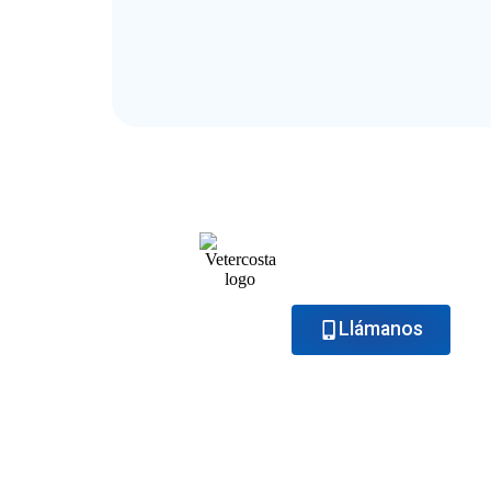
Si has notado cambi
revisarlo. Pide cit
Llámanos