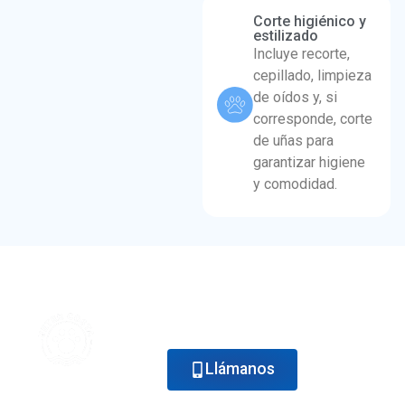
Corte higiénico y
estilizado
Incluye recorte,
cepillado, limpieza
de oídos y, si
corresponde, corte
de uñas para
garantizar higiene
y comodidad.
Si quieres mantener el pelaje limpio y
detectar problemas de piel a tiempo,
pide cita y te orientamos.
Llámanos